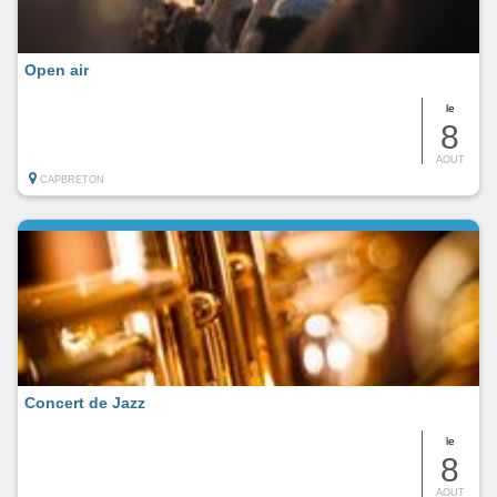
Open air
le
8
AOUT
CAPBRETON
Concert de Jazz
le
8
AOUT