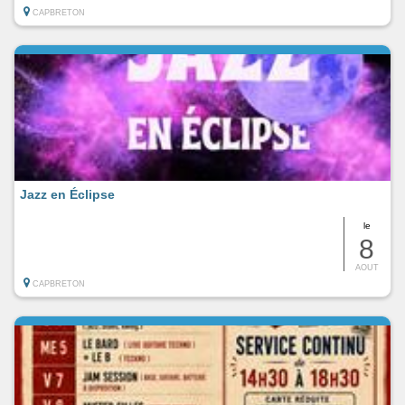
CAPBRETON
Jazz en Éclipse
le
8
AOUT
CAPBRETON