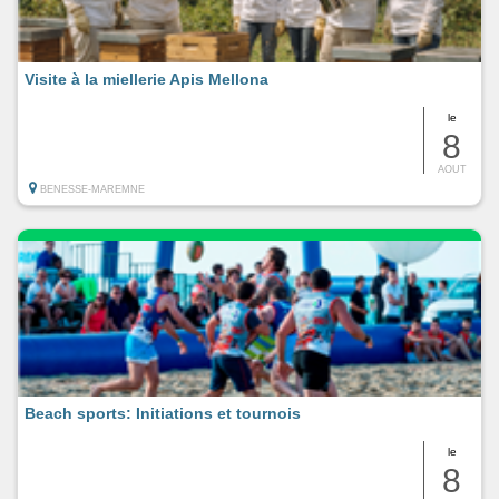
Visite à la miellerie Apis Mellona
le
8
AOUT
BENESSE-MAREMNE
Beach sports: Initiations et tournois
le
8