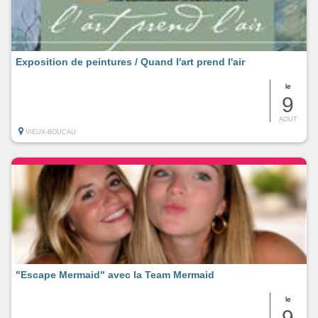
Exposition de peintures / Quand l'art prend l'air
le
9
AOUT
VIEUX-BOUCAU
"Escape Mermaid" avec la Team Mermaid
le
9