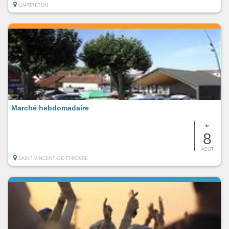
CAPBRETON
Marché hebdomadaire
le
8
AOUT
SAINT-VINCENT-DE-TYROSSE