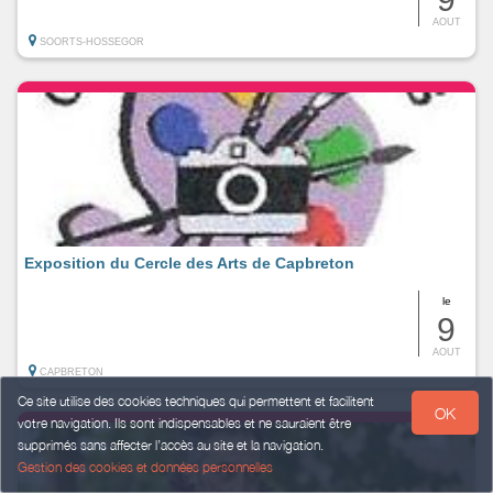
AOUT
SOORTS-HOSSEGOR
Exposition du Cercle des Arts de Capbreton
le
9
AOUT
CAPBRETON
Ce site utilise des cookies techniques qui permettent et facilitent
OK
votre navigation. Ils sont indispensables et ne sauraient être
supprimés sans affecter l’accès au site et la navigation.
Gestion des cookies et données personnelles