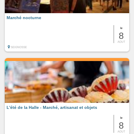
Marché nocturne
le
8
AOUT
SEIGNOSSE
L'été de la Halle - Marché, artisanat et objets
le
8
AOUT