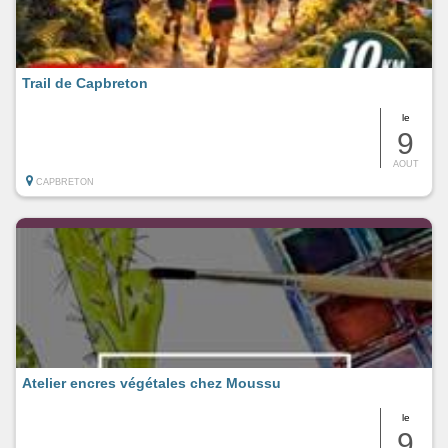
Trail de Capbreton
le
9
AOUT
CAPBRETON
Atelier encres végétales chez Moussu
le
9