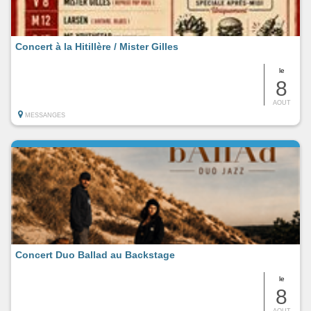
Concert à la Hitillère / Mister Gilles
le
8
AOUT
MESSANGES
Concert Duo Ballad au Backstage
le
8
AOUT