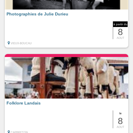
Photographies de Julie Durieu
à partir du
8
AOUT
VIEUX-BOUCAU
Folklore Landais
le
8
AOUT
CAPBRETON