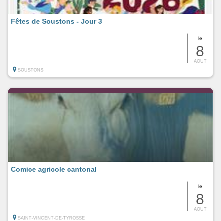
Fêtes de Soustons - Jour 3
le
8
AOUT
SOUSTONS
Comice agricole cantonal
le
8
AOUT
SAINT-VINCENT-DE-TYROSSE