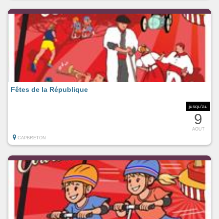
Fêtes de la République
jusqu'au
9
AOUT
CAPBRETON