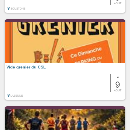
AOUT
SOUSTONS
Vide grenier du CSL
le
9
AOUT
LABENNE