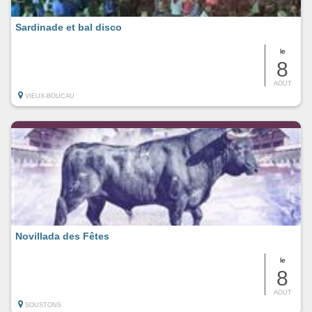
Sardinade et bal disco
le
8
AOUT
VIEUX-BOUCAU
Novillada des Fêtes
le
8
AOUT
SOUSTONS