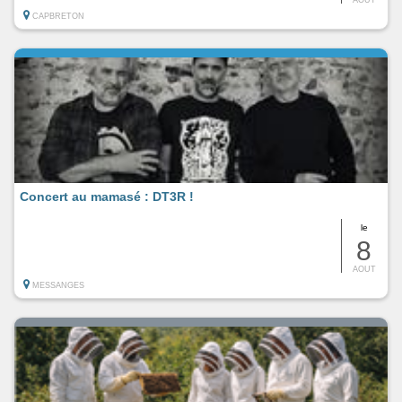
CAPBRETON
Concert au mamasé : DT3R !
le
8
AOUT
MESSANGES