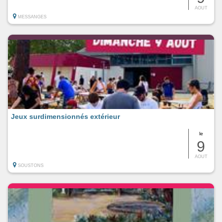
AOUT
MESSANGES
Jeux surdimensionnés extérieur
le
9
AOUT
SOUSTONS