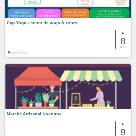
Cap Yoga - cours de yoga & zoom
le
8
AOUT
CAPBRETON
Marché Artisanal Nocturne
le
9